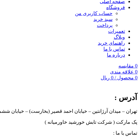
صفحه اصلی
فروشگاه
حساب کاربری من
سبد خرید
پرداخت
تعمیرات
وبلاگ
راهنمای خرید
تماس با ما
درباره ما
0
مقایسه
0
علاقه مندی
0
محصول
/
0
ریال
آدرس :
تهران – میدان آرژانتین – خیابان احمد قصیر (بخارست) – خیابان ششم 
پک مارکت ( شرکت تابش خورشید خاورمیانه )
تماس با ما :