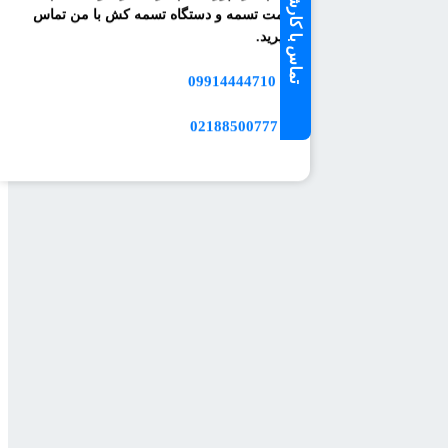
تماس با کارشناس فروش
قیمت تسمه و دستگاه تسمه کش با من تماس
بگیرید.
09914444710
📱
☎️ 02188500777