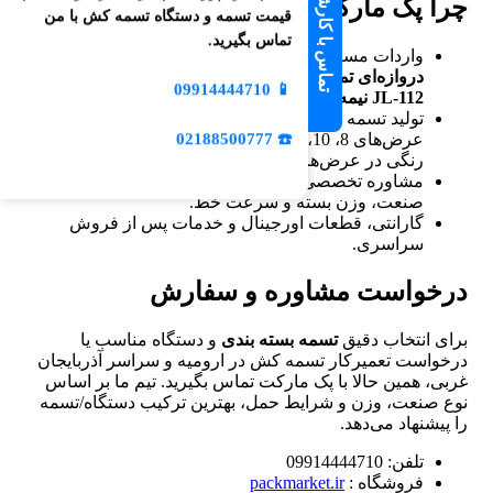
تماس با کارشناس فروش
چرا پک مارکت؟
قیمت تسمه و دستگاه تسمه کش با من
تماس بگیرید.
واردات مستقیم
تسمه‌کش میزی نیمه‌اتوماتیک
،
دروازه‌ای تمام‌اتوماتیک
،
پنوماتیک دستی
،
ارگاپک دستی
و
09914444710
📱
JL-112 نیمه‌اتوماتیک
.
تولید تسمه بسته بندی
PP
درجه‌یک (رنگی/کریستالی) در
عرض‌های 8، 10، 12، 16 میلی‌متر و عرضه
تسمه PET
☎️ 02188500777
رنگی در عرض‌های 16 و 19 میلی‌متر.
مشاوره تخصصی انتخاب تسمه و دستگاه با توجه به
صنعت، وزن بسته و سرعت خط.
گارانتی، قطعات اورجینال و خدمات پس از فروش
سراسری.
درخواست مشاوره و سفارش
برای انتخاب دقیق
تسمه بسته بندی
و دستگاه مناسب یا
درخواست تعمیرکار تسمه کش در ارومیه و سراسر آذربایجان
غربی، همین حالا با پک مارکت تماس بگیرید. تیم ما بر اساس
نوع صنعت، وزن و شرایط حمل، بهترین ترکیب دستگاه/تسمه
را پیشنهاد می‌دهد.
تلفن: 09914444710
فروشگاه :
packmarket.ir