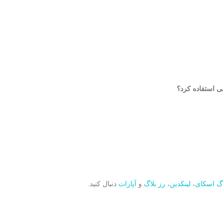
اگ اسکای
،
لینکدین
،
رز بلاگ
و
آپارات
دنبال کنید.