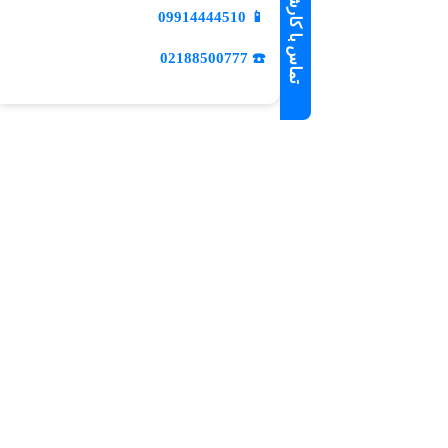
تماس با کارشناس فروش
09914444510
📱
☎️ 02188500777