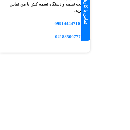
تماس با کارشناس فروش
قیمت تسمه و دستگاه تسمه کش با من تماس
بگیرید.
09914444710
📱
☎️ 02188500777