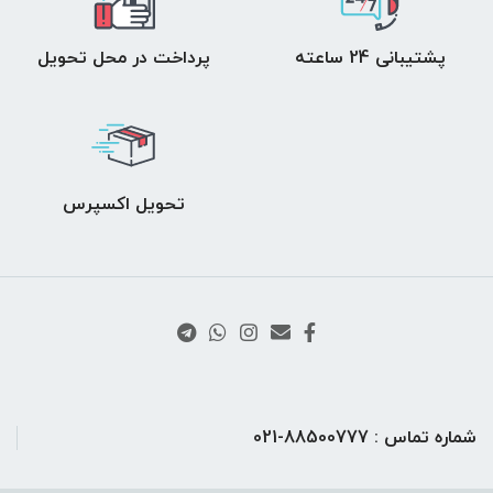
پشتیبانی 24 ساعته
پرداخت در محل تحویل
تحویل اکسپرس
شماره تماس : 88500777-021