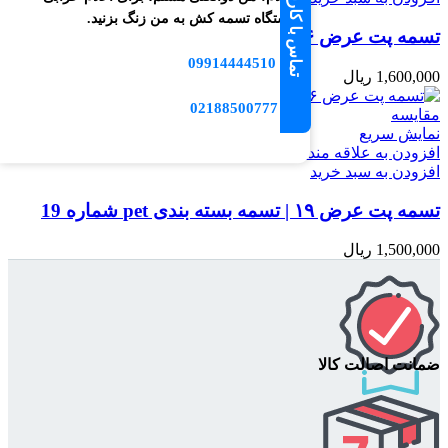
دستگاه تسمه کش به من زنگ بزنید.
تسمه پت عرض ۱۶ | تسمه بسته بندی pet شماره 16
09914444510
📱
1,600,000
ریال
☎️ 02188500777
مقایسه
نمایش سریع
افزودن به علاقه مندی
افزودن به سبد خرید
تسمه پت عرض ۱۹ | تسمه بسته بندی pet شماره 19
1,500,000
ریال
ضمانت اصالت کالا