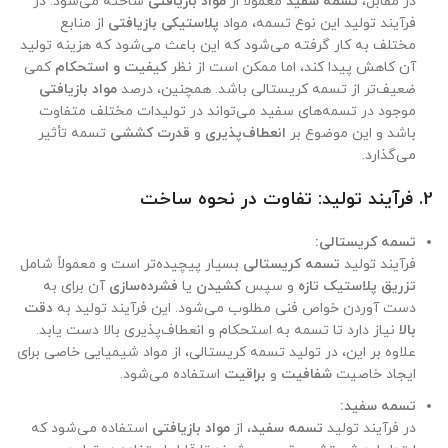
در مقابل،
تسمه سفید
معمولاً از
مواد بازیافتی
ساخته می‌شود. در
فرآیند تولید این نوع تسمه، مواد
پلاستیکی بازیافتی
از منابع
مختلف به کار گرفته می‌شود که این باعث می‌شود که هزینه تولید
آن کاهش پیدا کند، اما ممکن است از نظر
کیفیت و استحکام
کمی
ضعیف‌تر از تسمه کریستالی باشد. همچنین، درصد
مواد بازیافتی
موجود در تسمه‌های سفید می‌تواند در تولیدات مختلف متفاوت
باشد و این موضوع بر
انعطاف‌پذیری
و
قدرت کششی
تسمه تأثیر
می‌گذارد.
2.
فرآیند تولید: تفاوت در نحوه ساخت
تسمه کریستالی:
فرآیند تولید
تسمه کریستالی
بسیار پیچیده‌تر است و معمولاً شامل
تزریق پلاستیک تازه
و سپس
کشیدن
یا
فشرده‌سازی
آن برای به
دست آوردن خواص فنی مطلوب می‌شود. این فرآیند تولید به
دقت
بالا
نیاز دارد تا تسمه به استحکام و انعطاف‌پذیری بالا دست یابد.
علاوه بر این، در تولید تسمه کریستالی، از مواد شیمیایی خاصی برای
ایجاد خاصیت
شفافیت
و
براقیت
استفاده می‌شود.
تسمه سفید:
در فرآیند تولید
تسمه سفید
، از
مواد بازیافتی
استفاده می‌شود که