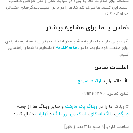
سخت
، برای
صادرات کالا
به ویژه در
شرایط حمل و نقل طولانی
مناسب
است. این تسمه‌ها می‌توانند کالاها را در برابر آسیب‌دیدگی‌های احتمالی
محافظت کنند.
تماس با ما برای مشاوره بیشتر
اگر سوالی دارید یا نیاز به مشاوره در انتخاب بهترین
تسمه بسته‌ بندی
برای صنعت خود دارید، ما در
PackMarket
آماده‌ایم تا شما را راهنمایی
کنیم.
اطلاعات تماس:
📱
واتس‌اپ:
ارتباط سریع
تلفن تماس:
09914444710
ما را در
وبلاگ پک مارکت
و سایر وبلاگ ها از جمله
🌐 وبلاگ:
ویرگول
،
بلاگ اسکای
،
لینکدین
،
رز بلاگ
و
آپارات
دنبال کنید.
ساعات کاری:
[9 صبح تا 3 بعد از ظهر]