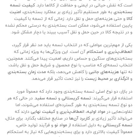
است که نقش حیاتی در ایمنی و حفاظت از کالاها دارد.
کیفیت تسمه
بسته‌بندی
به طور مستقیم تأثیر زیادی بر عملکرد بسته‌بندی،
امنیت
کالا
و حتی هزینه‌های حمل و نقل دارد. زمانی که از تسمه با کیفیت
پایین استفاده می‌شود، ممکن است بسته‌بندی به درستی محکم نشده
و در نتیجه کالا در حین حمل و نقل آسیب ببیند یا دچار مشکل شود.
یکی از مهم‌ترین عواملی که در انتخاب تسمه باید مد نظر قرار گیرد،
انعطاف‌پذیری
و
استحکام
آن است. این ویژگی‌ها به ویژه زمانی که
بسته‌بندی‌های سنگین و حساس داریم، اهمیت پیدا می‌کنند. همچنین،
انتخاب تسمه‌ای که مناسب با نوع محصول و شرایط حمل و نقل باشد،
نه تنها
هزینه‌های جانبی
را کاهش می‌دهد، بلکه
مدت زمان بسته‌بندی
و
اثرگذاری بر محیط زیست
را نیز تحت تأثیر قرار می‌دهد.
در بازار، دو نوع اصلی تسمه بسته‌بندی وجود دارد که معمولاً مورد
استفاده قرار می‌گیرند:
تسمه کریستالی
و
تسمه سفید
. در حالی که هر
دو نوع تسمه بسته‌بندی به طور گسترده‌ای استفاده می‌شوند، اما
تفاوت‌هایی در
مواد اولیه
،
انعطاف‌پذیری
و
کیفیت نهایی
دارند که
می‌تواند تأثیر زیادی بر
کاربرد آن‌ها
در صنایع مختلف بگذارد. برای مثال،
تسمه کریستالی
به دلیل استفاده از
مواد نو
و فرآیند تولید خاص،
معمولاً کیفیت بالاتری دارد و برای بسته‌بندی‌هایی که نیاز به استحکام