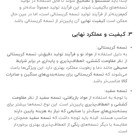
ابتدا باید
شستشو
و
تصحیح
شوند تا قابل استفاده در تولید
تسمه‌های باکیفیت شوند. این فرآیند تولید معمولاً ساده‌تر و
کم‌هزینه‌تر از فرآیند تولید تسمه کریستالی است، اما در عین حال
ممکن است
کیفیت نهایی
آن پایین‌تر از تسمه کریستالی باشد.
3.
کیفیت و عملکرد نهایی
تسمه کریستالی:
به دلیل استفاده از
مواد نو
و
فرآیند تولید دقیق‌تر
،
تسمه کریستالی
از نظر
مقاومت کششی
،
انعطاف‌پذیری
و
پایداری در برابر شرایط
محیطی
مانند دما و رطوبت عملکرد بهتری دارد. این ویژگی‌ها باعث
می‌شوند که
تسمه کریستالی
برای
بسته‌بندی‌های سنگین
و
صادرات
کالا
مناسب‌تر باشد.
تسمه سفید:
با توجه به استفاده از
مواد بازیافتی
،
تسمه سفید
از نظر
مقاومت
کششی
و
انعطاف‌پذیری
پایین‌تر است. این نوع تسمه‌ها بیشتر برای
بسته‌بندی‌های سبک‌تر
یا
صنایعی که نیاز به هزینه پایین دارند
مناسب هستند. البته باید توجه داشت که
تسمه سفید
همچنان در
مقایسه با دیگر تسمه‌های
رنگی
از انعطاف‌پذیری بهتری برخوردار
است.