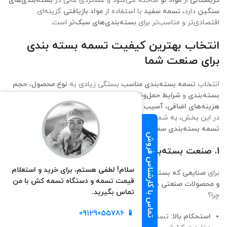
کریستالی
از
مواد نو
ساخته می‌شود و عملکردی عالی در
بسته‌بندی‌های
سنگین
دارد،
تسمه سفید
با استفاده از
مواد بازیافتی
گزینه‌ای
اقتصادی‌تر و مناسب‌تر برای
بسته‌بندی‌های سبک‌تر
است.
انتخاب بهترین کیفیت تسمه بسته‌ بندی
برای صنعت شما
انتخاب
تسمه بسته‌بندی مناسب
بستگی زیادی به
نوع محصول
،
حجم
بسته‌بندی
و
شرایط حمل‌ونقل
دارد. انتخاب نادرست تسمه می‌تواند به
هزینه‌های اضافی
،
آسیب به کالا
و
کاهش کارایی بسته‌بندی
منجر شود.
در این بخش، به شما کمک می‌کنیم که
تسمه بسته‌بندی کریستالی
یا
تسمه بسته‌بندی سفید
را بر اساس نیاز صنعت خود انتخاب کنید.
تماس با کارشناس فروش
1.
صنعت بسته‌بندی‌های سنگین و حساس
سلام! لطفی هستم، برای خرید و استعلام
برای
صنایعی که بسته‌بندی‌های سنگین
مانند
مواد غذایی، لوازم خانگی
قیمت تسمه و دستگاه تسمه کش با من
و محصولات صنعتی
دارند،
تسمه کریستالی
معمولاً انتخاب بهتری است.
تماس بگیرید.
چرا؟
09129055786
📱
استحکام بالا:
تسمه کریستالی به دلیل
مواد نو
و فرآیند تولید خاص،