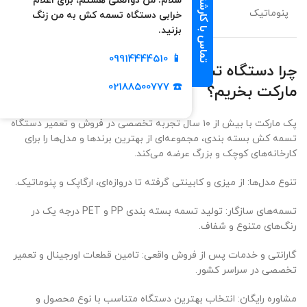
تماس با کارشناس فروش
سلام! من ذوالعلی هستم، برای اعلام
بسته‌های
پنوماتیک
قدرت زیاد
متوسط
خرابی دستگاه تسمه کش به من زنگ
سنگین
بزنید.
09914444510
📱
چرا دستگاه تسمه کش بسته بندی را از پک
☎️ 02188500777
مارکت بخریم؟
پک مارکت با بیش از ۱۰ سال تجربه تخصصی در فروش و تعمیر دستگاه
تسمه کش بسته بندی، مجموعه‌ای از بهترین برندها و مدل‌ها را برای
کارخانه‌های کوچک و بزرگ عرضه می‌کند.
تنوع مدل‌ها: از میزی و کابینتی گرفته تا دروازه‌ای، ارگاپک و پنوماتیک.
تسمه‌های سازگار: تولید تسمه بسته بندی PP و PET درجه یک در
رنگ‌های متنوع و شفاف.
گارانتی و خدمات پس از فروش واقعی: تامین قطعات اورجینال و تعمیر
تخصصی در سراسر کشور.
مشاوره رایگان: انتخاب بهترین دستگاه متناسب با نوع محصول و