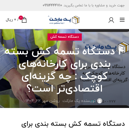
جهت خرید و مشاوره با با ما تماس بگیرید.
09914444710
0
/
0
ریال
دستگاه تسمه کش
4 دستگاه تسمه کش بسته
بندی برای کارخانه‌های
کوچک : چه گزینه‌ای
اقتصادی‌تر است؟
نویسنده پک مارکت
روشن مهر 22, 1404
دستگاه تسمه کش بسته بندی برای