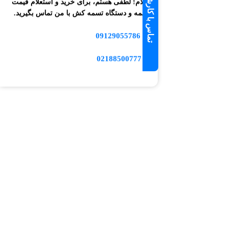
تماس با کارشناس فروش
سلام! لطفی هستم، برای خرید و استعلام قیمت
تسمه و دستگاه تسمه کش با من تماس بگیرید.
09129055786
📱
☎️ 02188500777