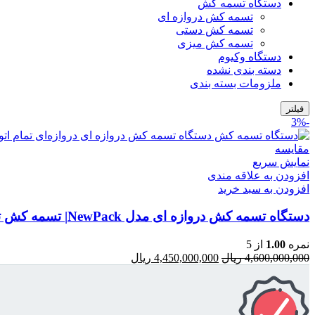
دستگاه تسمه کش
تسمه کش دروازه ای
تسمه کش دستی
تسمه کش میزی
دستگاه وکیوم
دسته بندی نشده
ملزومات بسته بندی
فیلتر
-3%
مقایسه
نمایش سریع
افزودن به علاقه مندی
افزودن به سبد خرید
دستگاه تسمه‌ کش دروازه‌ ای مدل NewPack| تسمه کش تمام اتوماتیک : ارتفاع دروازه 60 سانتی متر
نمره
1.00
از 5
قیمت
قیمت
4,600,000,000
ریال
4,450,000,000
ریال
اصلی:
فعلی:
4,600,000,000 ریال
4,450,000,000 ریال.
بود.