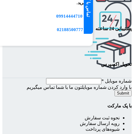
بگیرید.
09914444710
📱
پشتیبانی 24 ساعته
☎️ 02188500777
تحویل اکسپرس
شماره موبایل
*
با وارد کردن شماره موبایلتون ما با شما تماس میگیریم
Submit
با پک مارکت
نحوه ثبت سفارش
رویه ارسال سفارش
شیوه‌های پرداخت