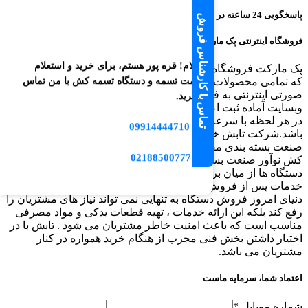
پاسخگویی 24 ساعته در واتساپ
تماس با کارشناس فروش
فروشگاه اینترنتی پک مارکت، سایت تخصصی دستگاه و ملزومات بسته بندی
سلام! قره پور هستم، برای خرید و استعلام
پک مارکت فروشگاه اینترنتی شرکت تابش خورشید خاورمیانه است
قیمت تسمه و دستگاه تسمه کش با من تماس
که تمامی محصولات و ملزومات بسته بندی شرکت در آن به
صورتی اینترنتی به فروش می رسد و همچنین بخش خدمات این
بگیرید.
وبسایت آماده ثبت اعلام خرابی دستگاه های بسته بندی می باشد تا
در هر لحظه با سرعت بیش تر از پیش پاسخگوی مشتریان خود
09914444710
📱
باشد.شرکت تابش خورشید خاورمیانه با بیش از یک دهه فعالیت در
صنعت بسته بندی مفتخر است با ارائه برترین دستگاه های تسمه
☎️ 02188500777
کش نوآور صنعت بسته بندی باشد. ایجاد مجموعه ای از بهترین
دستگاه ها از میان برند های مطرح دنیا و همچنین ارائه عالی ترین
خدمات پس از فروش از عمده فعالیت های شرکت تابش است.در
دنیای امروز فروش دستگاه به تنهایی نمی تواند نیاز های مشتریان را
رفع کند بلکه این ارائه خدمات ، تهیه قطعات یدکی و مواد مصرفی
مناسب است که باعث امنیت خاطر مشتریان می شود . تابش با در
اختیار داشتن بخش فنی مجرب از هنگام خرید همواره در کنار
مشتریان می باشد.
اعتماد شما، سرمایه ماست
شماره موبایل
*