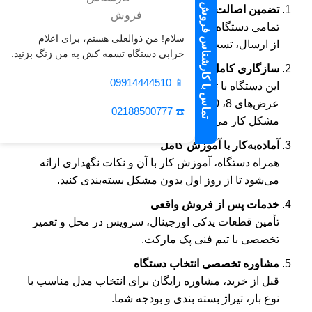
تماس با کارشناس فروش
تضمین اصالت و کیفیت
تمامی دستگاه‌ها مستقیماً از منابع معتبر تأمین شده و قبل
سلام! من ذوالعلی هستم، برای اعلام
از ارسال، تست و کالیبره می‌شوند.
خرابی دستگاه تسمه کش به من زنگ بزنید.
سازگاری کامل با تسمه‌های تولیدی پک مارکت
09914444510
📱
این دستگاه با تسمه بسته بندی PP تولید خودمان در
عرض‌های 8، 10، 12 و 16 میلی‌متر هماهنگ شده و بدون
☎️ 02188500777
مشکل کار می‌کند.
آماده‌به‌کار با آموزش کامل
همراه دستگاه، آموزش کار با آن و نکات نگهداری ارائه
می‌شود تا از روز اول بدون مشکل بسته‌بندی کنید.
خدمات پس از فروش واقعی
تأمین قطعات یدکی اورجینال، سرویس در محل و تعمیر
تخصصی با تیم فنی پک مارکت.
مشاوره تخصصی انتخاب دستگاه
قبل از خرید، مشاوره رایگان برای انتخاب مدل مناسب با
نوع بار، تیراژ بسته‌ بندی و بودجه شما.