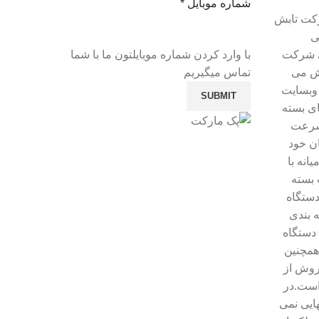
شماره موبایل
*
رکت تابش
ی
ی شرکت
با وارد کردن شماره موبایلتون ما با شما
وش می
تماس میگیریم
وبسایت
SUBMIT
ای بسته
 سرعت
ن خود
نه با
 بسته
دستگاه
 بندی
 دستگاه
 همچنین
روش از
است.در
ایی نمی