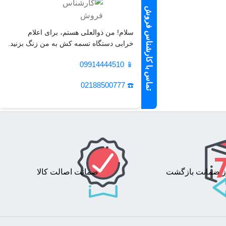
تماس با کارشناس فروش
سلام! من ذوالعلی هستم، برای اعلام
خرابی دستگاه تسمه کش به من زنگ بزنید.
09914444510
📱
☎️ 02188500777
ضمانت اصالت کالا