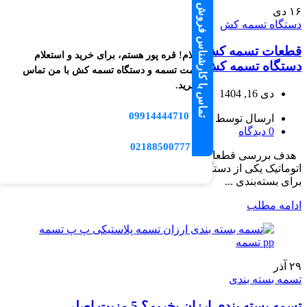
تماس با کارشناس فروش
۱۶
دی
دستگاه تسمه کش
قطعات تسمه کش نیمه اتوماتیک | 8 قطعه اصلی
سلام! قره پور هستم، برای خرید و استعلام
دستگاه تسمه کش
قیمت تسمه و دستگاه تسمه کش با من تماس
بگیرید.
دی 16, 1404
09914444710
📱
ارسال توسط
نویسنده پک مارکت
0
دیدگاه
☎️ 02188500777
هدف بررسی قطعات تسمه کش نیمه اتوماتیک تسمه‌کش نیمه
اتوماتیک یکی از دستگاه‌های پرکاربرد در صنایع مختلف است که
برای بسته‌بندی ...
ادامه مطلب
۲۹
آذر
تسمه بسته بندی
تسمه بسته بندی ارزان بخریم؟ 5 مزیت اصلی