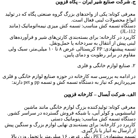
ج. شرکت صنایع شیر ایران – پگاه قزوین
معرفی کوتاه: یکی از واحدهای بزرگ گروه صنعتی پگاه که در تولید
انواع محصولات لبنی فعال است.
دستگاه تسمه کش مناسب: تسمه کش میزی نیمه‌اتوماتیک (مانند
JL-112)
کاربرد در کارخانه: برای بسته‌بندی کارتن‌های شیر و فرآورده‌های
لبنی پیش از انتقال به سردخانه یا حمل‌ونقل.
تسمه پیشنهادی: PP کریستالی عرض ۸ تا ۱۰ میلی‌متر، سبک ولی
مقاوم در برابر رطوبت و دمای پایین.
۲. صنایع لوازم خانگی و فلزی
در ادامه به بررسی سه کارخانه در حوزه صنایع لوازم خانگی و فلزی
می‌پردازیم که نیاز به دستگاه تسمه کش و تسمه pp و pet دارند:
الف. شرکت آبسال – کارخانه قزوین
معرفی کوتاه: تولیدکننده بزرگ لوازم خانگی مانند ماشین
لباسشویی و کولر آبی، با شبکه فروش گسترده در سراسر کشور.
دستگاه تسمه کش مناسب: پنوماتیک دستی
کاربرد در کارخانه: برای بسته‌بندی نهایی لوازم بزرگ و سنگین پیش
از ارسال به انبار یا بارگیری.
تسمه پیشنهادی: PET رنگی عرض ۱۶ میلی‌متر با تحمل وزن بالا