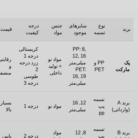
نوع
سایزهای
جنس
درجه
برند
قیمت
تسمه
موجود
مواد
کیفیت
PP: 8,
کریستالی
12, 16
درجه 1
مواد نو
رقابتی
پک
PP و
میلی‌متر
زرد درجه
+ تولید
و
مارکت
PET
PET:
2
داخلی
منصفا
16, 19
طوسی
میلی‌متر
درجه 3
تسمه
برند A
12, 16
بسیار
پپ
مواد نو
درجه 1
(وارداتی)
میلی‌متر
بالا
pp
تسمه
برند B
8, 12
مواد
پپ
درجه 2
پایین